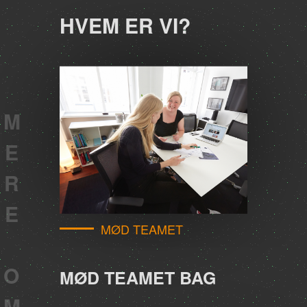
No team added yet
HVEM ER VI?
ERE OM OS
MØD TEAMET
MØD TEAMET BAG