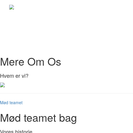
Toggle
navigati
Mere Om Os
Hvem er vi?
Mød teamet
Mød teamet bag
Vores historie