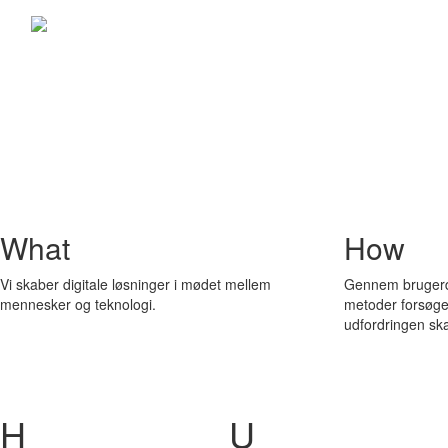
What
How
Vi skaber digitale løsninger i mødet mellem
Gennem brugerd
mennesker og teknologi.
metoder forsøger
udfordringen ska
H
U