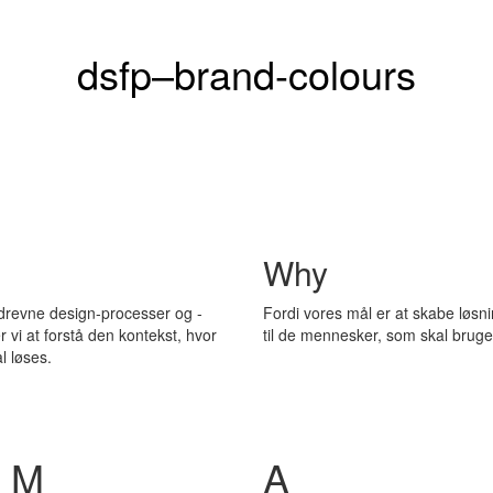
dsfp–brand-colours
Why
revne design-processer og -
Fordi vores mål er at skabe løsn
 vi at forstå den kontekst, hvor
til de mennesker, som skal bruge
l løses.
M
A