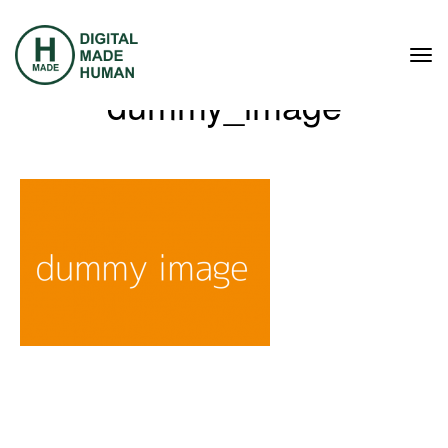
Tog
navi
dummy_image