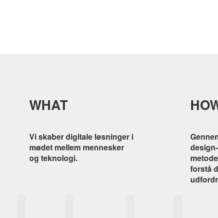
WHAT
HO
Vi skaber digitale løsninger i
Gennem
mødet mellem mennesker
design-
og teknologi.
metoder
forstå 
udfordr