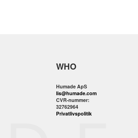
WHO
Humade ApS
lis@humade.com
CVR-nummer:
32762964
Privatlivspolitik